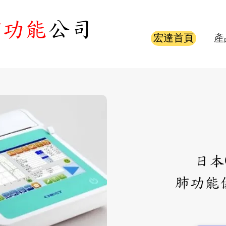
肺功能
公司
宏達首頁
產
日本
肺功能