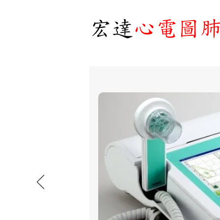
宏達
心電圖